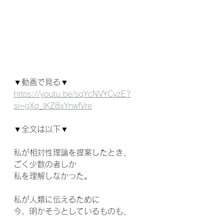
▼動画で見る▼
https://youtu.be/sqYcNVYCvzE?
si=gXq_IKZ8xYnwfVre
▼全文は以下▼
私が相対性理論を提案したとき、
ごく少数の者しか
私を理解しなかった。
私が人類に伝えるために
今、明かそうとしているものも、